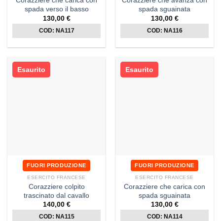
Corazziere che carica con
Corazziere che avanza con
spada verso il basso
spada sguainata
130,00
€
130,00
€
COD: NA117
COD: NA116
Esaurito
Esaurito
FUORI PRODUZIONE
FUORI PRODUZIONE
ESERCITO FRANCESE
ESERCITO FRANCESE
Corazziere colpito
Corazziere che carica con
trascinato dal cavallo
spada sguainata
140,00
€
130,00
€
COD: NA115
COD: NA114