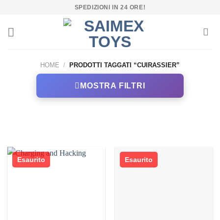
Salta
SPEDIZIONI IN 24 ORE!
ai
contenuti
HOME
/
PRODOTTI TAGGATI “CUIRASSIER”
MOSTRA FILTRI
Esaurito
Esaurito