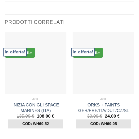
PRODOTTI CORRELATI
In offerta!
In offerta!
Disponibile
Disponibile
40K
40K
INIZIA CON GLI SPACE
ORKS + PAINTS
MARINES (ITA)
GER/FRE/ITA/DUT/CZ/SL
Il
Il
Il
Il
135,00
€
108,00
€
30,00
€
24,00
€
prezzo
prezzo
prezzo
prezzo
COD: WH60-52
originale
attuale
COD: WH60-05
originale
attuale
era:
è:
era:
è:
135,00 €.
108,00 €.
30,00 €.
24,00 €.