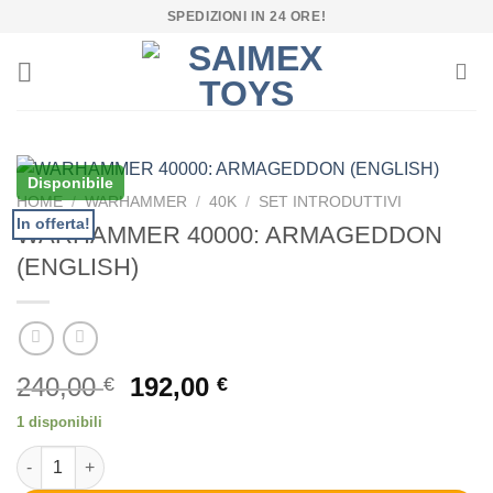
Salta
SPEDIZIONI IN 24 ORE!
ai
contenuti
Disponibile
HOME
/
WARHAMMER
/
40K
/
SET INTRODUTTIVI
In offerta!
WARHAMMER 40000: ARMAGEDDON
(ENGLISH)
Il
Il
240,00
192,00
€
€
prezzo
prezzo
1 disponibili
originale
attuale
WARHAMMER 40000: ARMAGEDDON (ENGLISH) quantità
era:
è:
240,00 €.
192,00 €.