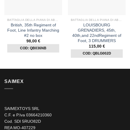
BATTAGLIA DELLA PIANA DI ABRAHAM
BATTAGLIA DELLA PIANA DI ABRAHAM
British, 35th Regiment of
LOUISBOURG
Foot, Line Infantry Marching
GRENADIERS, 45th,
#2 no box
40th,and 22ndRegiment of
Foot, 3 DRUMMERS
98,00
€
115,00
€
COD: QB036NB
COD: QBLG002D
SAIMEX
SAIMEXTOYS SRL
C.F. e P.Iva 03664210360
Cod. SDI 5RUO82D
REA MO-407229