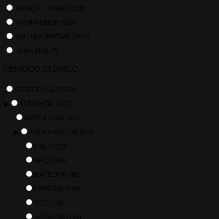
WARCAT - RHINO
(209)
WARHAMMER
(557)
WILLIAM BRITAIN
(2244)
XUAN HUA
(7)
PERIODO STORICO
AEREI E PILOTI
(58)
▶
ANTICHITA'
(2676)
ANTICA CINA
(103)
▶
ANTICA GRECIA
(558)
CRETA
(10)
GRECI
(89)
MACEDONI
(86)
PERSIANI
(183)
SCITI
(18)
SPARTANI
(145)