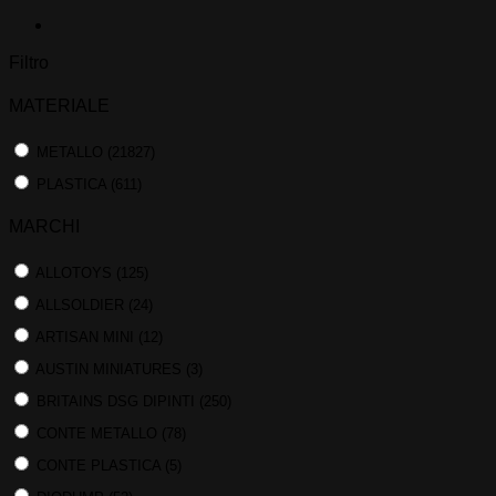
Filtro
MATERIALE
METALLO
(21827)
PLASTICA
(611)
MARCHI
ALLOTOYS
(125)
ALLSOLDIER
(24)
ARTISAN MINI
(12)
AUSTIN MINIATURES
(3)
BRITAINS DSG DIPINTI
(250)
CONTE METALLO
(78)
CONTE PLASTICA
(5)