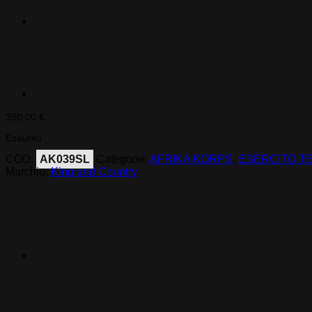
390,00
€
Esaurito
COD:
AK039SL
Categorie:
AFRIKA KORPS
,
ESERCITO T
Marchio:
King and Country