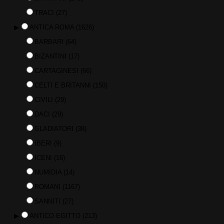
TRACI
(27)
▶
ANTICA ROMA
(1626)
BARBARI
(64)
BIZANTINI
(17)
CARTAGINESI
(66)
CELTI E BRITANNI
(150)
CIVILI
(29)
DACI
(29)
GLADIATORI
(38)
IBERI
(9)
ICENI
(16)
NUMIDIA
(14)
ROMANI
(1167)
SANNITI
(27)
▶
ANTICO EGITTO
(213)