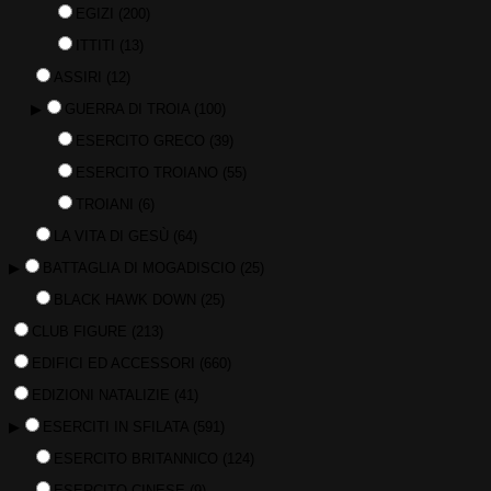
EGIZI
(200)
ITTITI
(13)
ASSIRI
(12)
▶
GUERRA DI TROIA
(100)
ESERCITO GRECO
(39)
ESERCITO TROIANO
(55)
TROIANI
(6)
LA VITA DI GESÙ
(64)
▶
BATTAGLIA DI MOGADISCIO
(25)
BLACK HAWK DOWN
(25)
CLUB FIGURE
(213)
EDIFICI ED ACCESSORI
(660)
EDIZIONI NATALIZIE
(41)
▶
ESERCITI IN SFILATA
(591)
ESERCITO BRITANNICO
(124)
ESERCITO CINESE
(9)