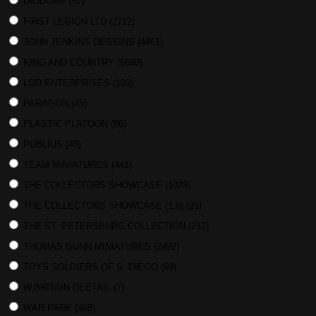
DIODUMP
(52)
FIRST LEGION LTD
(2712)
JOHN JENKINS DESIGNS
(4461)
KING AND COUNTRY
(6680)
LOD ENTERPRISES
(103)
PARAGON
(45)
PLASTIC PLATOON
(86)
PUBLIUS
(43)
TEAM MINIATURES
(441)
THE COLLECTORS SHOWCASE
(1028)
THE COLLECTORS SHOWCASE (1:6)
(25)
THE ST. PETERSBURG COLLECTION
(212)
THOMAS GUNN MINIATURES
(2492)
TOYS SOLDIERS OF S. DIEGO
(69)
W.BRITAIN DEETAIL
(7)
WAR PARK
(468)