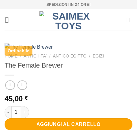
Salta
SPEDIZIONI IN 24 ORE!
ai
contenuti
Ordinabile
HOME
/
ANTICHITA'
/
ANTICO EGITTO
/
EGIZI
The Female Brewer
45,00
€
The Female Brewer quantità
AGGIUNGI AL CARRELLO