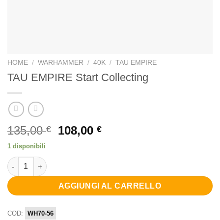
HOME
/
WARHAMMER
/
40K
/
TAU EMPIRE
TAU EMPIRE Start Collecting
Il
Il
135,00
108,00
€
€
prezzo
prezzo
1 disponibili
originale
attuale
TAU EMPIRE Start Collecting quantità
era:
è:
135,00 €.
108,00 €.
AGGIUNGI AL CARRELLO
COD:
WH70-56