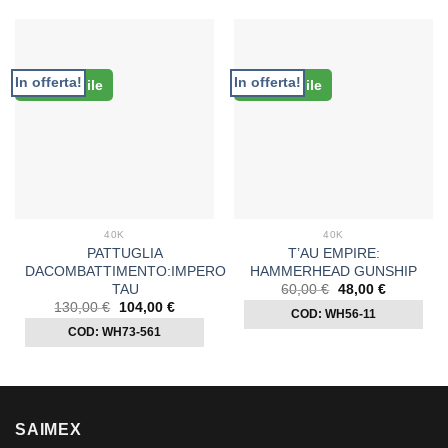
In offerta!
In offerta!
Disponibile
Disponibile
40K
40K
PATTUGLIA
T’AU EMPIRE:
DACOMBATTIMENTO:IMPERO
HAMMERHEAD GUNSHIP
TAU
Il
Il
60,00
€
48,00
€
prezzo
prezzo
Il
Il
130,00
€
104,00
€
COD: WH56-11
originale
attuale
prezzo
prezzo
era:
è:
COD: WH73-561
originale
attuale
60,00 €.
48,00 €.
era:
è:
130,00 €.
104,00 €.
SAIMEX