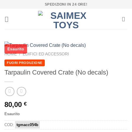
Salta
SPEDIZIONI IN 24 ORE!
ai
contenuti
Esaurito
HOME
/
EDIFICI ED ACCESSORI
FUORI PRODUZIONE
Tarpaulin Covered Crate (No decals)
80,00
€
Esaurito
COD:
tgmacc054b