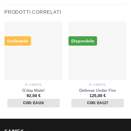
PRODOTTI CORRELATI
Ordinabile
Disponibile
8^ ARMATA
8^ ARMATA
G’day Mate!
Defense Under Fire
92,00
€
125,00
€
COD: EA110
COD: EA127