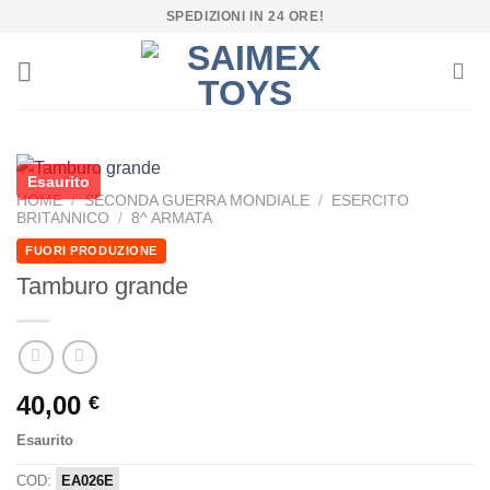
Salta
SPEDIZIONI IN 24 ORE!
ai
contenuti
Esaurito
HOME
/
SECONDA GUERRA MONDIALE
/
ESERCITO
BRITANNICO
/
8^ ARMATA
FUORI PRODUZIONE
Tamburo grande
40,00
€
Esaurito
COD:
EA026E