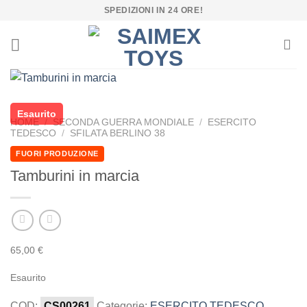
Salta
SPEDIZIONI IN 24 ORE!
ai
contenuti
Esaurito
HOME
/
SECONDA GUERRA MONDIALE
/
ESERCITO
TEDESCO
/
SFILATA BERLINO 38
FUORI PRODUZIONE
Tamburini in marcia
65,00
€
Esaurito
COD:
CS00261
Categorie:
ESERCITO TEDESCO
,