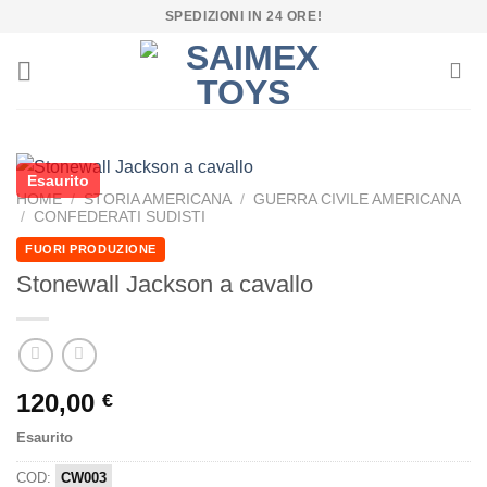
Salta
SPEDIZIONI IN 24 ORE!
ai
contenuti
Esaurito
HOME
/
STORIA AMERICANA
/
GUERRA CIVILE AMERICANA
/
CONFEDERATI SUDISTI
FUORI PRODUZIONE
Stonewall Jackson a cavallo
120,00
€
Esaurito
COD:
CW003