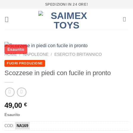
Salta
SPEDIZIONI IN 24 ORE!
ai
contenuti
Esaurito
HOME
/
NAPOLEONE
/
ESERCITO BRITANNICO
FUORI PRODUZIONE
Scozzese in piedi con fucile in pronto
49,00
€
Esaurito
COD:
NA169