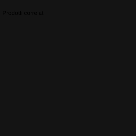
Prodotti correlati