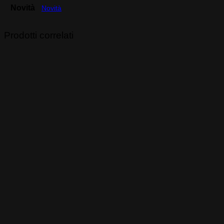
Novità
Novità
Prodotti correlati