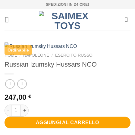
Salta
SPEDIZIONI IN 24 ORE!
ai
contenuti
Ordinabile
HOME
/
NAPOLEONE
/
ESERCITO RUSSO
Russian Izumsky Hussars NCO
247,00
€
Russian Izumsky Hussars NCO quantità
AGGIUNGI AL CARRELLO