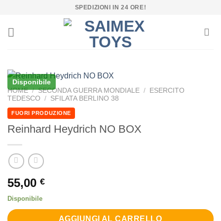
Salta
SPEDIZIONI IN 24 ORE!
ai
contenuti
Disponibile
HOME
/
SECONDA GUERRA MONDIALE
/
ESERCITO
TEDESCO
/
SFILATA BERLINO 38
FUORI PRODUZIONE
Reinhard Heydrich NO BOX
55,00
€
Disponibile
AGGIUNGI AL CARRELLO