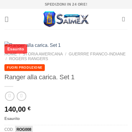
Salta
SPEDIZIONI IN 24 ORE!
ai
contenuti
Esaurito
HOME
/
STORIA AMERICANA
/
GUERRRE FRANCO-INDIANE
/
ROGERS RANGERS
FUORI PRODUZIONE
Ranger alla carica. Set 1
140,00
€
Esaurito
COD:
ROG008