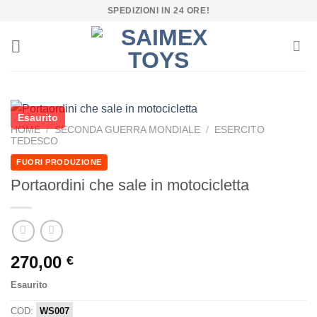
Salta
SPEDIZIONI IN 24 ORE!
ai
contenuti
Esaurito
HOME
/
SECONDA GUERRA MONDIALE
/
ESERCITO
TEDESCO
FUORI PRODUZIONE
Portaordini che sale in motocicletta
270,00
€
Esaurito
COD:
WS007