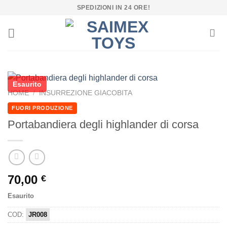
Salta
SPEDIZIONI IN 24 ORE!
ai
contenuti
Esaurito
HOME
/
INSURREZIONE GIACOBITA
FUORI PRODUZIONE
Portabandiera degli highlander di corsa
70,00
€
Esaurito
COD:
JR008