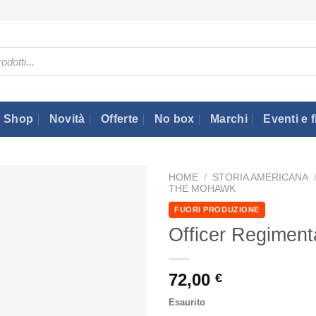
Shop
Novità
Offerte
No box
Marchi
Eventi e f
HOME
/
STORIA AMERICANA
THE MOHAWK
FUORI PRODUZIONE
Officer Regiment
72,00
€
Esaurito