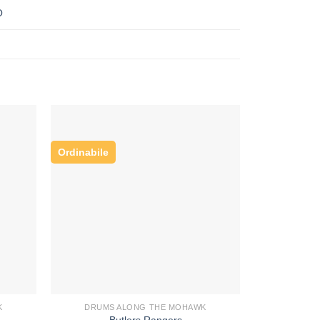
O
Ordinabile
K
DRUMS ALONG THE MOHAWK
Butlers Rangers