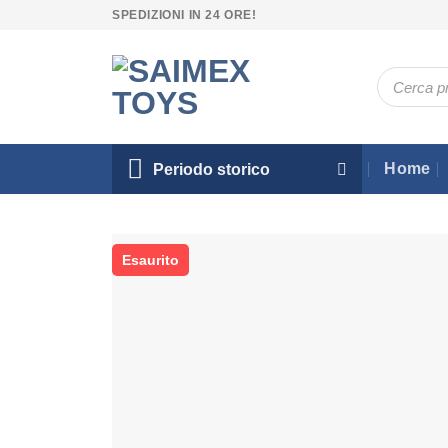
Salta
SPEDIZIONI IN 24 ORE!
ai
contenuti
Ricerca
prodotti
Home
Periodo storico
Esaurito