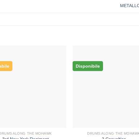
METALL
abile
Disponibile
DRUMS ALONG THE MOHAWK
DRUMS ALONG THE MOHAW
3rd New York Regiment
2 Casualties