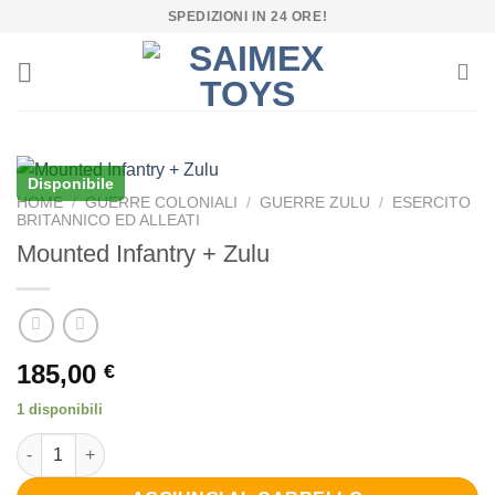
Salta
SPEDIZIONI IN 24 ORE!
ai
contenuti
Disponibile
HOME
/
GUERRE COLONIALI
/
GUERRE ZULU
/
ESERCITO
BRITANNICO ED ALLEATI
Mounted Infantry + Zulu
185,00
€
1 disponibili
Mounted Infantry + Zulu quantità