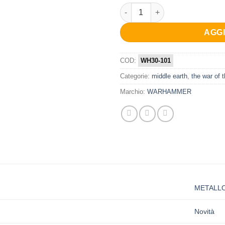
M-E SBG: HILL TRIBESMEN C
era:
è:
38,00 €.
30,4
AGG
COD:
WH30-101
Categorie:
middle earth
,
the war of 
Marchio:
WARHAMMER
METALL
Novità