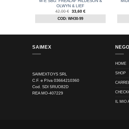
M-E SBG: FRÉALÁF HILDESON &
MID
OLWYN & LIEF
Il
Il
42,00
€
33,60
€
prezzo
prezzo
COD: WH30-99
originale
attuale
era:
è:
42,00 €.
33,60 €.
SAIMEX
NEGO
HOME
SHOP
SAIMEXTOYS SRL
C.F. e P.Iva 03664210360
CARRE
Cod. SDI 5RUO82D
CHECK
REA MO-407229
IL MIO