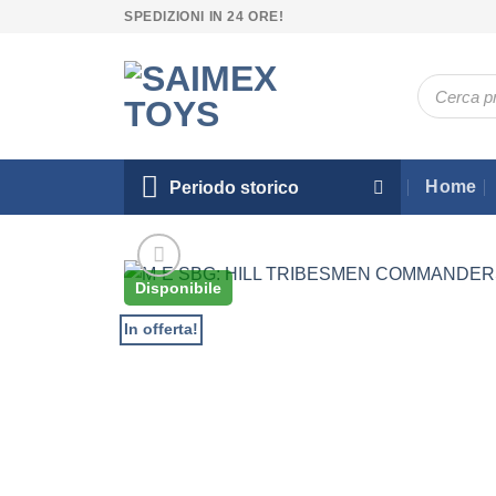
Salta
SPEDIZIONI IN 24 ORE!
ai
contenuti
Ricerca
prodotti
Home
Periodo storico
Disponibile
In offerta!