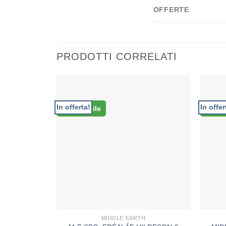
OFFERTE
PRODOTTI CORRELATI
In offerta!
In offer
Disponibile
Dispo
MIDDLE EARTH