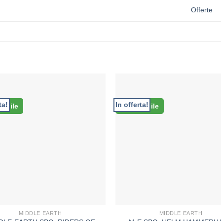
Offerte
ta!
In offerta!
nibile
Disponibile
MIDDLE EARTH
MIDDLE EARTH