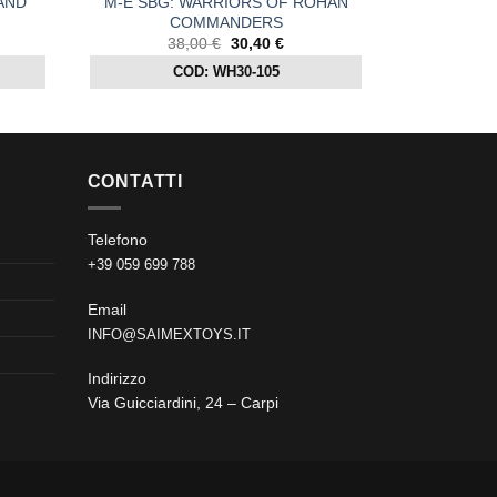
AND
M-E SBG: WARRIORS OF ROHAN
COMMANDERS
Il
Il
38,00
€
30,40
€
zo
prezzo
prezzo
COD: WH30-105
ale
originale
attuale
era:
è:
0 €.
38,00 €.
30,40 €.
CONTATTI
Telefono
+39 059 699 788
Email
INFO@SAIMEXTOYS.IT
Indirizzo
Via Guicciardini, 24 – Carpi