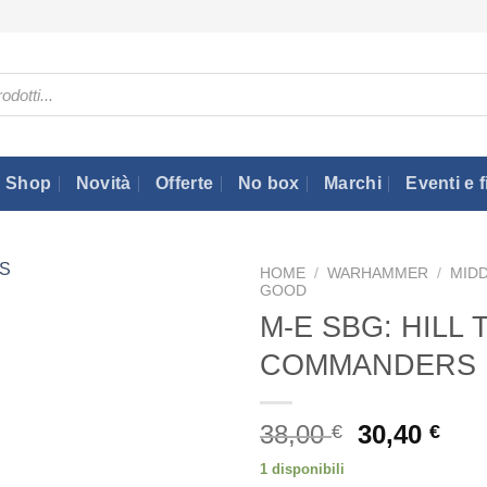
Shop
Novità
Offerte
No box
Marchi
Eventi e f
HOME
/
WARHAMMER
/
MID
GOOD
M-E SBG: HILL
COMMANDERS
Il
Il
38,00
30,40
€
€
prezzo
pre
1 disponibili
originale
att