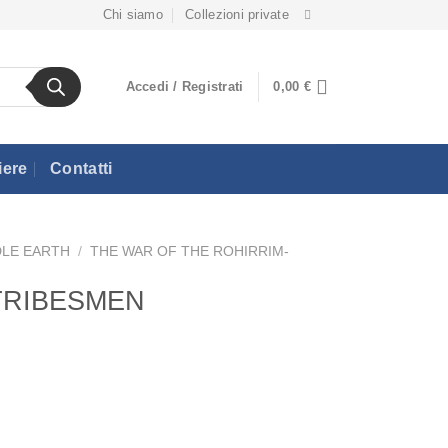
Chi siamo
Collezioni private
Accedi / Registrati
0,00
€
iere
Contatti
DLE EARTH
/
THE WAR OF THE ROHIRRIM-
 TRIBESMEN
zzo
uale