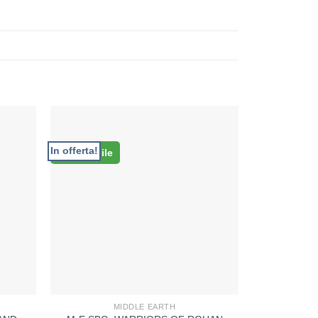
In offerta!
Disponibile
MIDDLE EARTH