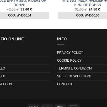
DLE-EARTH SBG: RIDERS OF
M-E SBG: HELM HAMMERH
ROHAN
KING OF ROHAN
Il
Il
Il
Il
42,00
€
33,60
€
31,00
€
24,80
€
prezzo
prezzo
prezzo
prez
COD: WH30-104
COD: WH30-100
originale
attuale
originale
attu
era:
è:
era:
è:
42,00 €.
33,60 €.
31,00 €.
24,8
ZIO ONLINE
INFO
PRIVACY POLICY
COOKIE POLICY
LLO
TERMINI E CONDIZIONI
OUT
SPESE DI SPEDIZIONE
 ACCOUNT
CONTATTI