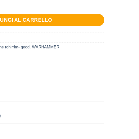
OMMANDERS quantità
0 €.
IUNGI AL CARRELLO
the rohirrim- good
,
WARHAMMER
O