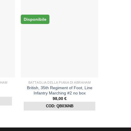
Disponibile
AHAM
BATTAGLIA DELLA PIANA DI ABRAHAM
British, 35th Regiment of Foot, Line
Infantry Marching #2 no box
98,00
€
COD: QB036NB