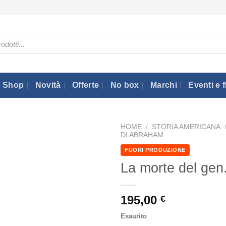
Shop
Novità
Offerte
No box
Marchi
Eventi e f
HOME
/
STORIA AMERICANA
DI ABRAHAM
FUORI PRODUZIONE
La morte del gen
195,00
€
Esaurito