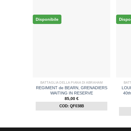
Disponibile
Dispo
BATTAGLIA DELLA PIANA DI ABRAHAM
BAT
REGIMENT de BEARN, GRENADIERS
LOU
WAITING IN RESERVE
40th
85,00
€
COD: QF038B