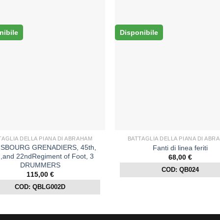
nibile
Disponibile
TAGLIA DELLA PIANA DI ABRAHAM
BATTAGLIA DELLA PIANA DI ABR
ISBOURG GRENADIERS, 45th,
Fanti di linea feriti
,and 22ndRegiment of Foot, 3
68,00
€
DRUMMERS
COD: QB024
115,00
€
COD: QBLG002D