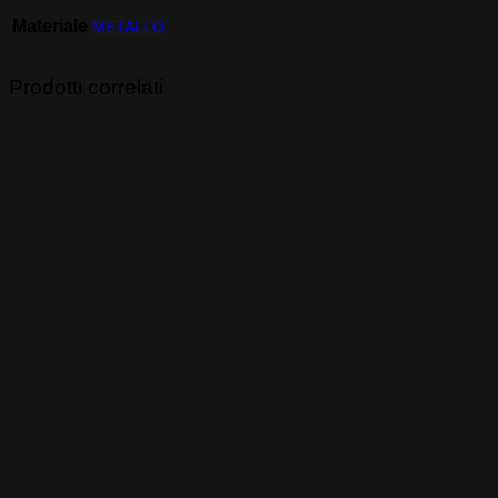
Materiale
METALLO
Prodotti correlati