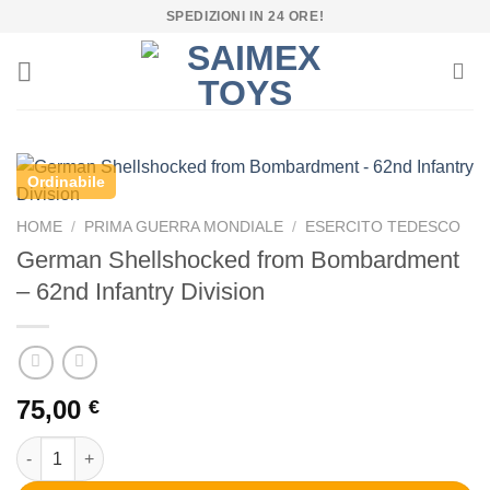
Salta
SPEDIZIONI IN 24 ORE!
ai
contenuti
Ordinabile
HOME
/
PRIMA GUERRA MONDIALE
/
ESERCITO TEDESCO
German Shellshocked from Bombardment
– 62nd Infantry Division
75,00
€
German Shellshocked from Bombardment - 62nd Infantry Divisi