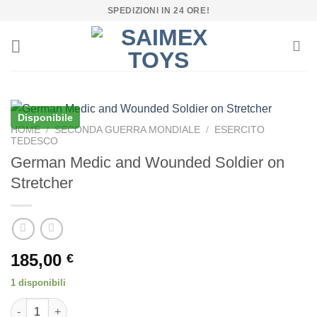
Salta
SPEDIZIONI IN 24 ORE!
ai
contenuti
Disponibile
HOME
/
SECONDA GUERRA MONDIALE
/
ESERCITO
TEDESCO
German Medic and Wounded Soldier on
Stretcher
185,00
€
1 disponibili
German Medic and Wounded Soldier on Stretcher quantità