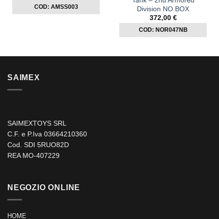
Tank – 2nd Armored
COD: AMSS003
Division NO BOX
372,00
€
COD: NOR047NB
SAIMEX
SAIMEXTOYS SRL
C.F. e P.Iva 03664210360
Cod. SDI 5RUO82D
REA MO-407229
NEGOZIO ONLINE
HOME