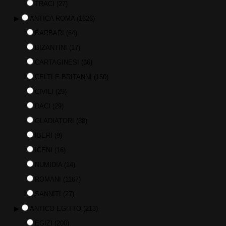
TRACI
(27)
▶
ANTICA ROMA
(1626)
BARBARI
(64)
BIZANTINI
(17)
CARTAGINESI
(66)
CELTI E BRITANNI
(150)
CIVILI
(29)
DACI
(29)
GLADIATORI
(38)
IBERI
(9)
ICENI
(16)
NUMIDIA
(14)
ROMANI
(1167)
SANNITI
(27)
▶
ANTICO EGITTO
(213)
EGIZI
(200)