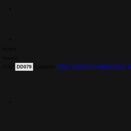
55,00
€
Esaurito
COD:
DD079
Categorie:
DDAY
,
ESERCITO AMERICANO
,