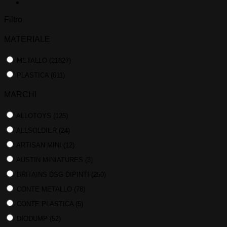
Filtro
MATERIALE
METALLO
(21827)
PLASTICA
(611)
MARCHI
ALLOTOYS
(125)
ALLSOLDIER
(24)
ARTISAN MINI
(12)
AUSTIN MINIATURES
(3)
BRITAINS DSG DIPINTI
(250)
CONTE METALLO
(78)
CONTE PLASTICA
(5)
DIODUMP
(52)