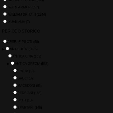
WARHAMMER
(557)
WILLIAM BRITAIN
(2244)
XUAN HUA
(7)
PERIODO STORICO
AEREI E PILOTI
(58)
▶
ANTICHITA'
(2676)
ANTICA CINA
(103)
▶
ANTICA GRECIA
(558)
CRETA
(10)
GRECI
(89)
MACEDONI
(86)
PERSIANI
(183)
SCITI
(18)
SPARTANI
(145)