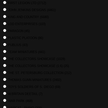
FIRST LEGION LTD
(2712)
JOHN JENKINS DESIGNS
(4461)
KING AND COUNTRY
(6680)
LOD ENTERPRISES
(103)
PARAGON
(45)
PLASTIC PLATOON
(86)
PUBLIUS
(43)
TEAM MINIATURES
(441)
THE COLLECTORS SHOWCASE
(1028)
THE COLLECTORS SHOWCASE (1:6)
(25)
THE ST. PETERSBURG COLLECTION
(212)
THOMAS GUNN MINIATURES
(2492)
TOYS SOLDIERS OF S. DIEGO
(69)
W.BRITAIN DEETAIL
(7)
WAR PARK
(468)
WARCAT - RHINO
(209)