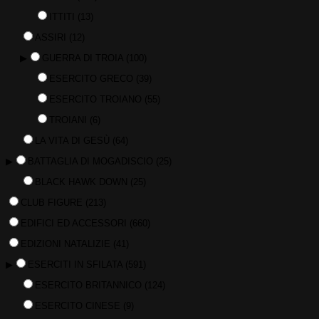
ITTITI
(13)
ASSIRI
(12)
▶
GUERRA DI TROIA
(100)
ESERCITO GRECO
(39)
ESERCITO TROIANO
(55)
TROIANI
(6)
LA VITA DI GESÙ
(64)
▶
BATTAGLIA DI MOGADISCIO
(25)
BLACK HAWK DOWN
(25)
CLUB FIGURE
(213)
EDIFICI ED ACCESSORI
(660)
EDIZIONI NATALIZIE
(41)
▶
ESERCITI IN SFILATA
(591)
ESERCITO BRITANNICO
(124)
ESERCITO CINESE
(9)