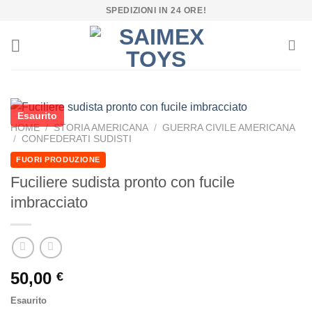
Salta
SPEDIZIONI IN 24 ORE!
ai
contenuti
Esaurito
HOME
/
STORIA AMERICANA
/
GUERRA CIVILE AMERICANA
/
CONFEDERATI SUDISTI
FUORI PRODUZIONE
Fuciliere sudista pronto con fucile
imbracciato
50,00
€
Esaurito