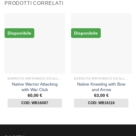
PRODOTTI CORRELATI
Disponibile
Disponibile
ESERCITO BRITANNICO ED ALLEATI
ESERCITO BRITANNICO ED ALLEATI
Native Warrior Attacking
Native Kneeling with Bow
with War Club
and Arrow
60,00
€
63,00
€
COD: WB16087
COD: WB16116