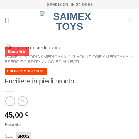
Salta
SPEDIZIONI IN 24 ORE!
ai
contenuti
Esaurito
HOME
/
STORIA AMERICANA
/
RIVOLUZIONE AMERICANA
/
ESERCITO BRITANNICO ED ALLEATI
FUORI PRODUZIONE
Fuciliere in piedi pronto
45,00
€
Esaurito
COD:
BR002