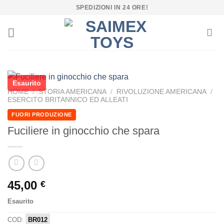
Salta
SPEDIZIONI IN 24 ORE!
ai
contenuti
Esaurito
HOME
/
STORIA AMERICANA
/
RIVOLUZIONE AMERICANA
/
ESERCITO BRITANNICO ED ALLEATI
FUORI PRODUZIONE
Fuciliere in ginocchio che spara
45,00
€
Esaurito
COD:
BR012