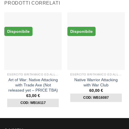
PRODOTTI CORRELATI
Disponibile
Disponibile
ESERCITO BRITANNICO ED ALLEATI
ESERCITO BRITANNICO ED ALLEATI
Art of War: Native Attacking
Native Warrior Attacking
with Trade Axe (Not
with War Club
released yet – PRICE TBA)
60,00
€
63,00
€
COD: WB16087
COD: WB16117