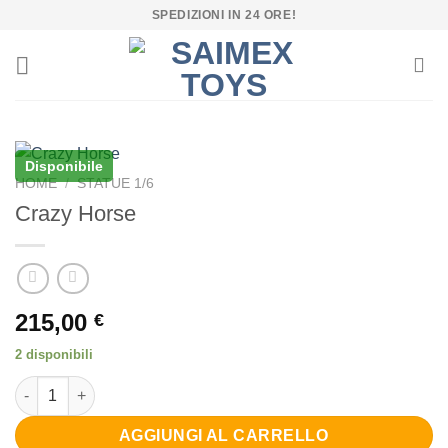
Salta
SPEDIZIONI IN 24 ORE!
ai
contenuti
Disponibile
HOME
/
STATUE 1/6
Crazy Horse
215,00
€
2 disponibili
Crazy Horse quantità
AGGIUNGI AL CARRELLO