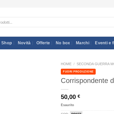
Shop
Novità
Offerte
No box
Marchi
Eventi e f
HOME
/
SECONDA GUERRA M
FUORI PRODUZIONE
Corrispondente d
50,00
€
Esaurito