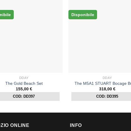
nibile
Disponibile
DDAY
DDAY
The Gold Beach Set
The M5A1 STUART Bocage Bu
155,00
€
318,00
€
COD: DD397
COD: DD395
ZIO ONLINE
INFO