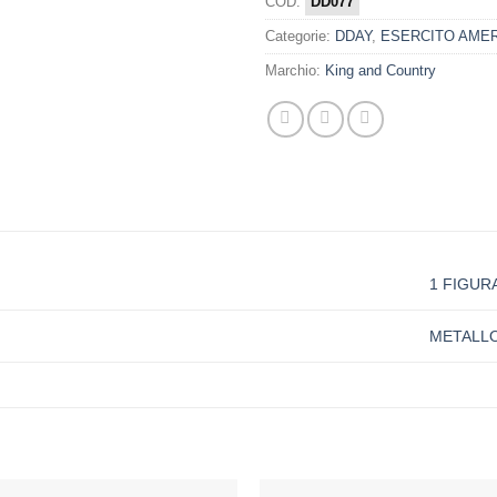
COD:
DD077
Categorie:
DDAY
,
ESERCITO AME
Marchio:
King and Country
1 FIGUR
METALL