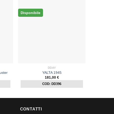
Disponibile
DDAY
ster
YALTA 1945
181,00
€
COD: DD396
CONTATTI