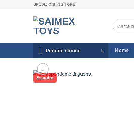
Salta
SPEDIZIONI IN 24 ORE!
ai
contenuti
Ricerca
prodotti
Home
Periodo storico
Esaurito