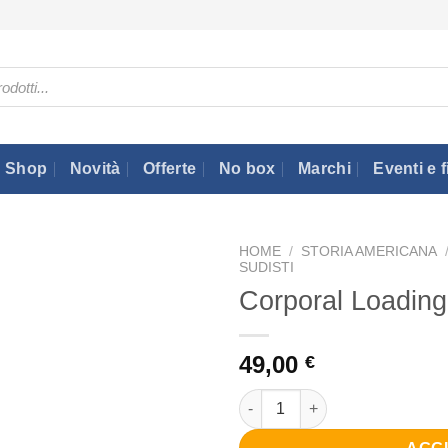
Shop
Novità
Offerte
No box
Marchi
Eventi e f
HOME
/
STORIA AMERICANA
SUDISTI
Corporal Loading
49,00
€
Corporal Loading Carbine quan