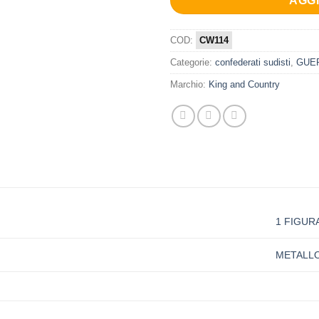
AGG
COD:
CW114
Categorie:
confederati sudisti
,
GUER
Marchio:
King and Country
1 FIGUR
METALL