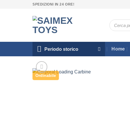
Salta
SPEDIZIONI IN 24 ORE!
ai
contenuti
Ricerca
prodotti
Home
Periodo storico
Ordinabile