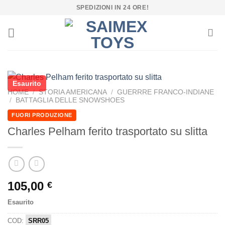
Salta
SPEDIZIONI IN 24 ORE!
ai
contenuti
Esaurito
HOME
/
STORIA AMERICANA
/
GUERRRE FRANCO-INDIANE
/
BATTAGLIA DELLE SNOWSHOES
FUORI PRODUZIONE
Charles Pelham ferito trasportato su slitta
105,00
€
Esaurito
COD:
SRR05