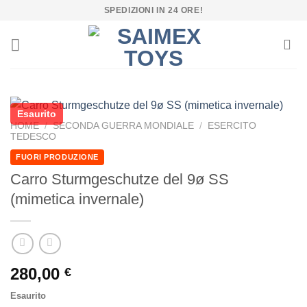
Salta
SPEDIZIONI IN 24 ORE!
ai
contenuti
Esaurito
HOME
/
SECONDA GUERRA MONDIALE
/
ESERCITO
TEDESCO
FUORI PRODUZIONE
Carro Sturmgeschutze del 9ø SS
(mimetica invernale)
280,00
€
Esaurito