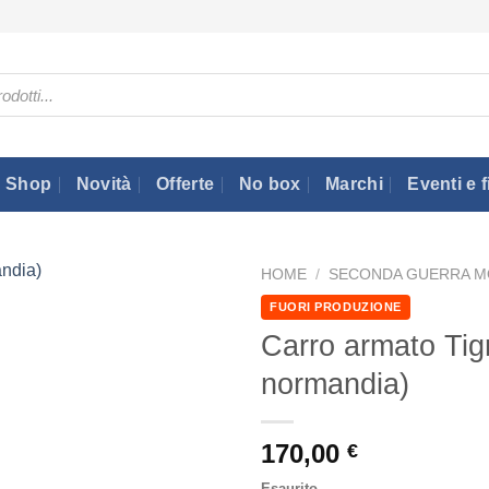
Shop
Novità
Offerte
No box
Marchi
Eventi e f
HOME
/
SECONDA GUERRA M
FUORI PRODUZIONE
Carro armato Tig
normandia)
170,00
€
Esaurito