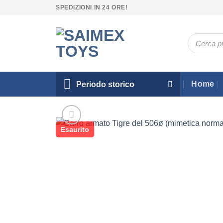
Salta
SPEDIZIONI IN 24 ORE!
ai
contenuti
Ricerca
prodotti
Home
Periodo storico
Esaurito