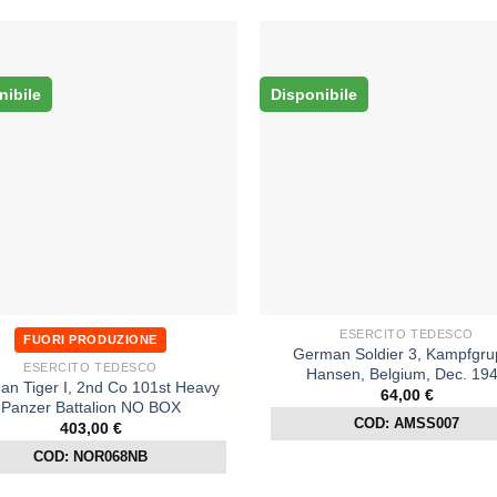
nibile
Disponibile
ESERCITO TEDESCO
FUORI PRODUZIONE
German Soldier 3, Kampfgr
ESERCITO TEDESCO
Hansen, Belgium, Dec. 19
n Tiger I, 2nd Co 101st Heavy
64,00
€
Panzer Battalion NO BOX
COD: AMSS007
403,00
€
COD: NOR068NB