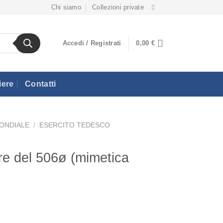
Chi siamo
Collezioni private
Accedi / Registrati
0,00
€
iere
Contatti
ONDIALE
/
ESERCITO TEDESCO
re del 506ø (mimetica