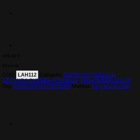
495,00
€
Esaurito
COD:
LAH112
Categorie:
ESERCITO TEDESCO
,
SECONDA GUERRA MONDIALE
,
SFILATA BERLINO 38
Tag:
EDIFICI ED ACCESSORI
Marchio:
King and Country