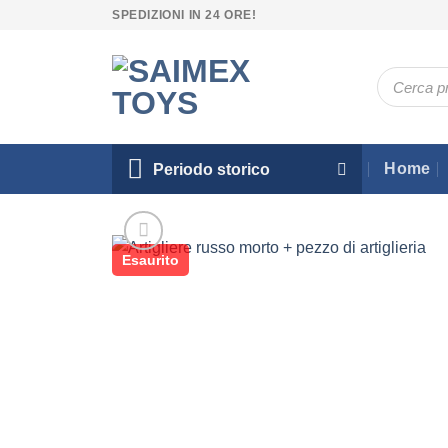
Salta
SPEDIZIONI IN 24 ORE!
ai
contenuti
Ricerca
prodotti
Home
Periodo storico
Esaurito