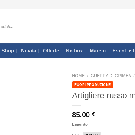
Shop
Novità
Offerte
No box
Marchi
Eventi e f
HOME
/
GUERRA DI CRIMEA
/
FUORI PRODUZIONE
Artigliere russo m
85,00
€
Esaurito