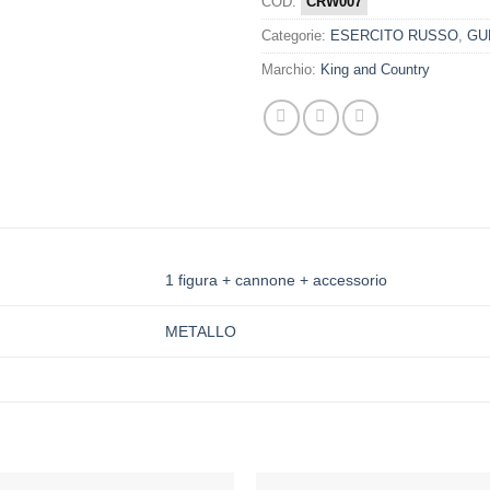
COD:
CRW007
Categorie:
ESERCITO RUSSO
,
GU
Marchio:
King and Country
1 figura + cannone + accessorio
METALLO