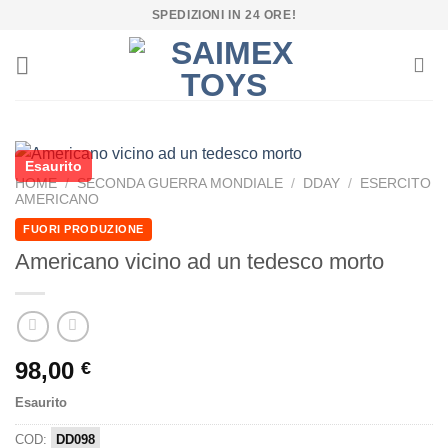
Salta
SPEDIZIONI IN 24 ORE!
ai
contenuti
Esaurito
HOME
/
SECONDA GUERRA MONDIALE
/
DDAY
/
ESERCITO
AMERICANO
FUORI PRODUZIONE
Americano vicino ad un tedesco morto
98,00
€
Esaurito
COD:
DD098