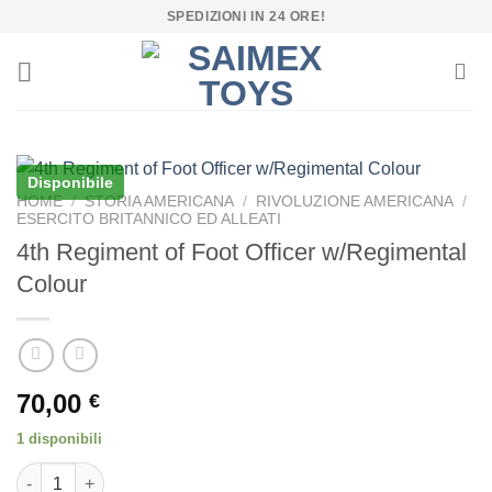
Salta
SPEDIZIONI IN 24 ORE!
ai
contenuti
Disponibile
HOME
/
STORIA AMERICANA
/
RIVOLUZIONE AMERICANA
/
ESERCITO BRITANNICO ED ALLEATI
4th Regiment of Foot Officer w/Regimental
Colour
70,00
€
1 disponibili
4th Regiment of Foot Officer w/Regimental Colour quantità