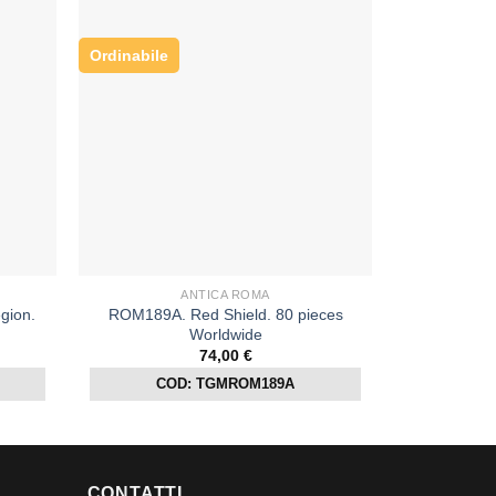
Ordinabile
ANTICA ROMA
gion.
ROM189A. Red Shield. 80 pieces
Worldwide
74,00
€
COD: TGMROM189A
CONTATTI