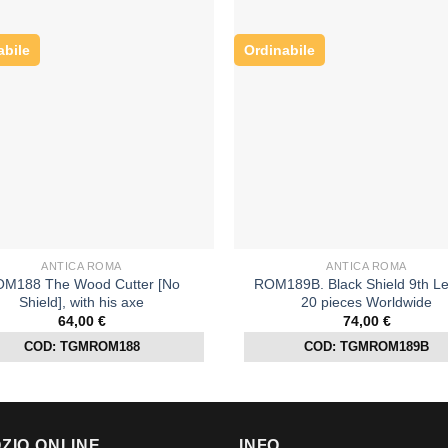
abile
Ordinabile
ANTICA ROMA
ANTICA ROMA
M188 The Wood Cutter [No
ROM189B. Black Shield 9th Le
Shield], with his axe
20 pieces Worldwide
64,00
€
74,00
€
COD: TGMROM188
COD: TGMROM189B
ZIO ONLINE
INFO