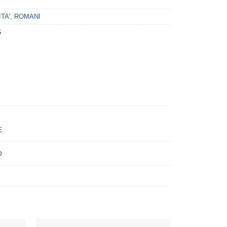
TA'
,
ROMANI
S
E
O