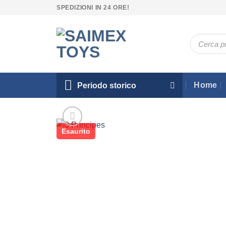
Salta
SPEDIZIONI IN 24 ORE!
ai
contenuti
Ricerca
prodotti
Home
Periodo storico
Esaurito