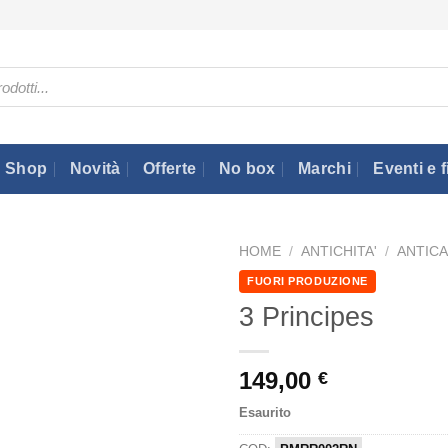
Shop
Novità
Offerte
No box
Marchi
Eventi e f
HOME
/
ANTICHITA'
/
ANTIC
FUORI PRODUZIONE
3 Principes
149,00
€
Esaurito