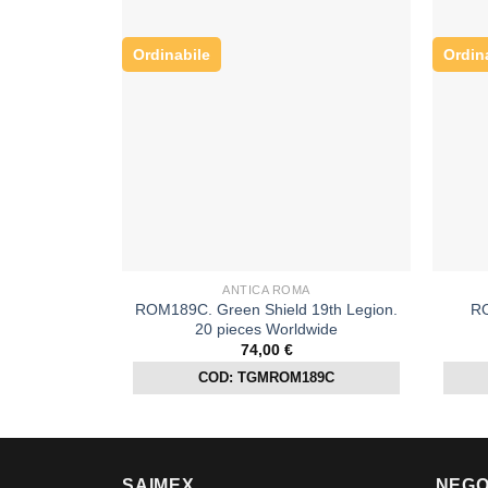
Ordinabile
Ordin
ANTICA ROMA
ROM189C. Green Shield 19th Legion.
RO
20 pieces Worldwide
74,00
€
COD: TGMROM189C
SAIMEX
NEGO