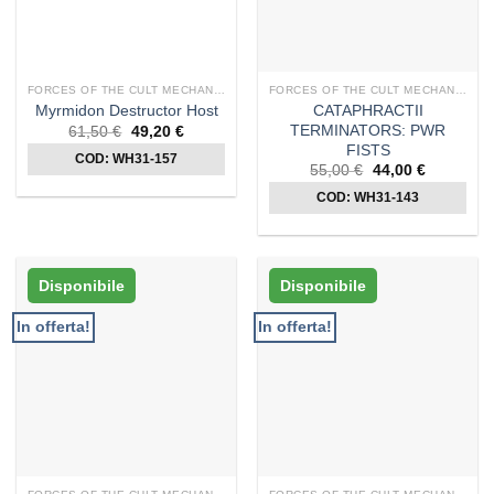
FORCES OF THE CULT MECHANICUM
FORCES OF THE CULT MECHANICUM
CATAPHRACTII
Myrmidon Destructor Host
TERMINATORS: PWR
Il
Il
61,50
€
49,20
€
prezzo
prezzo
FISTS
COD: WH31-157
originale
attuale
Il
Il
55,00
€
44,00
€
era:
è:
prezzo
prezzo
61,50 €.
49,20 €.
COD: WH31-143
originale
attuale
era:
è:
55,00 €.
44,00 €.
Disponibile
Disponibile
In offerta!
In offerta!