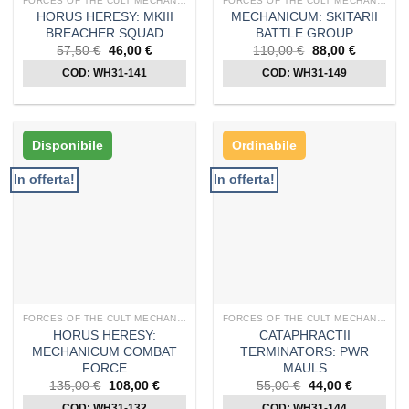
FORCES OF THE CULT MECHANICUM
FORCES OF THE CULT MECHANICUM
HORUS HERESY: MKIII
MECHANICUM: SKITARII
BREACHER SQUAD
BATTLE GROUP
Il
Il
Il
Il
57,50
€
46,00
€
110,00
€
88,00
€
prezzo
prezzo
prezzo
prezzo
COD: WH31-141
originale
attuale
COD: WH31-149
originale
attuale
era:
è:
era:
è:
57,50 €.
46,00 €.
110,00 €.
88,00 €.
Disponibile
Ordinabile
In offerta!
In offerta!
FORCES OF THE CULT MECHANICUM
FORCES OF THE CULT MECHANICUM
HORUS HERESY:
CATAPHRACTII
MECHANICUM COMBAT
TERMINATORS: PWR
FORCE
MAULS
Il
Il
Il
Il
135,00
€
108,00
€
55,00
€
44,00
€
prezzo
prezzo
prezzo
prezzo
COD: WH31-132
originale
attuale
COD: WH31-144
originale
attuale