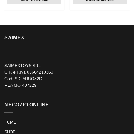
era:
è:
era:
è:
135,00 €.
108,00 €.
55,00 €.
44,00 €.
SAIMEX
SAIMEXTOYS SRL
C.F. e P.Iva 03664210360
Cod. SDI 5RUO82D
REA MO-407229
NEGOZIO ONLINE
HOME
SHOP