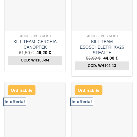
GIOCHI SPECIALIST
GIOCHI SPECIALIST
KILL TEAM: CERCHIA
KILL TEAM
CANOPTEK
ESOSCHELETRI XV26
STEALTH
Il
Il
61,50
€
49,20
€
prezzo
prezzo
Il
Il
55,00
€
44,00
€
COD: WH103-94
originale
attuale
prezzo
prezzo
era:
è:
COD: WH102-13
originale
attuale
61,50 €.
49,20 €.
era:
è:
55,00 €.
44,00 €.
Ordinabile
Ordinabile
In offerta!
In offerta!