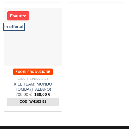
115,00 €.
92,00 €.
87,50 €.
70,00 €.
Esaurito
In offerta!
FUORI PRODUZIONE
GIOCHI SPECIALIST
KILL TEAM: MONDO
TOMBA (ITALIANO)
Il
Il
200,00
€
160,00
€
prezzo
prezzo
COD: WH103-91
originale
attuale
era:
è:
200,00 €.
160,00 €.