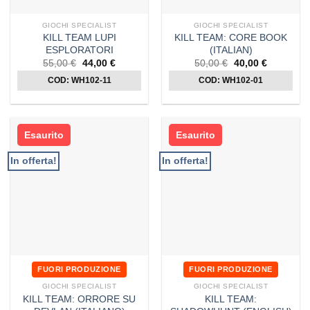
GIOCHI SPECIALIST
GIOCHI SPECIALIST
KILL TEAM LUPI
KILL TEAM: CORE BOOK
ESPLORATORI
(ITALIAN)
Il
Il
Il
Il
55,00
€
44,00
€
50,00
€
40,00
€
prezzo
prezzo
prezzo
prezzo
COD: WH102-11
originale
attuale
COD: WH102-01
originale
attuale
era:
è:
era:
è:
55,00 €.
44,00 €.
50,00 €.
40,00 €.
Esaurito
Esaurito
In offerta!
In offerta!
FUORI PRODUZIONE
FUORI PRODUZIONE
GIOCHI SPECIALIST
GIOCHI SPECIALIST
KILL TEAM: ORRORE SU
KILL TEAM: