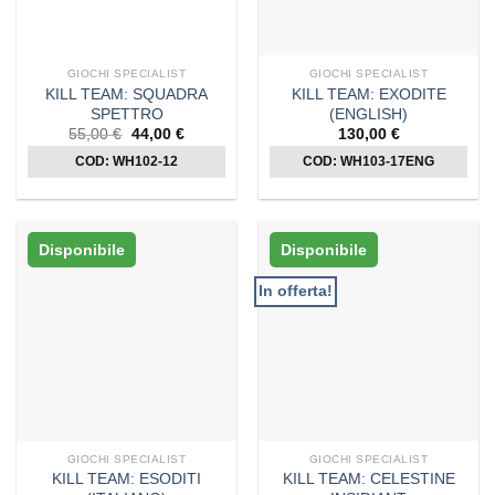
GIOCHI SPECIALIST
GIOCHI SPECIALIST
KILL TEAM: SQUADRA
KILL TEAM: EXODITE
SPETTRO
(ENGLISH)
Il
Il
55,00
€
44,00
€
130,00
€
prezzo
prezzo
COD: WH102-12
originale
attuale
COD: WH103-17ENG
era:
è:
55,00 €.
44,00 €.
Disponibile
Disponibile
In offerta!
GIOCHI SPECIALIST
GIOCHI SPECIALIST
KILL TEAM: ESODITI
KILL TEAM: CELESTINE