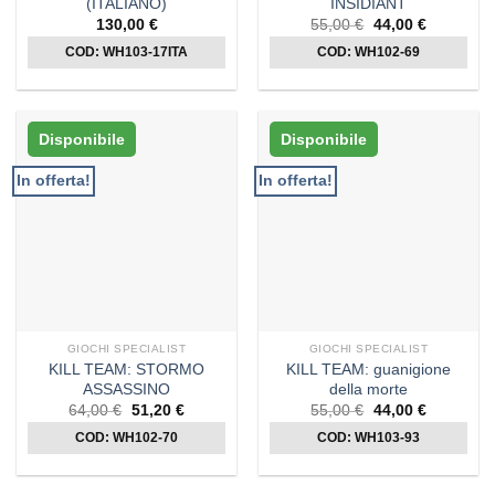
(ITALIANO)
INSIDIANT
Il
Il
130,00
€
55,00
€
44,00
€
prezzo
prezzo
COD: WH103-17ITA
COD: WH102-69
originale
attuale
era:
è:
55,00 €.
44,00 €.
Disponibile
Disponibile
In offerta!
In offerta!
GIOCHI SPECIALIST
GIOCHI SPECIALIST
KILL TEAM: STORMO
KILL TEAM: guanigione
ASSASSINO
della morte
Il
Il
Il
Il
64,00
€
51,20
€
55,00
€
44,00
€
prezzo
prezzo
prezzo
prezzo
COD: WH102-70
originale
attuale
COD: WH103-93
originale
attuale
era:
è:
era:
è:
64,00 €.
51,20 €.
55,00 €.
44,00 €.