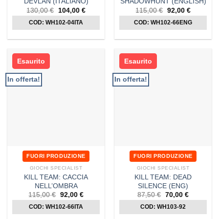
DEVLAN (ITALIANO)
SHADOWHUNT (ENGLISH)
Il
Il
Il
Il
130,00
€
104,00
€
115,00
€
92,00
€
prezzo
prezzo
prezzo
prezzo
COD: WH102-04ITA
originale
attuale
COD: WH102-66ENG
originale
attuale
era:
è:
era:
è:
130,00 €.
104,00 €.
115,00 €.
92,00 €.
Esaurito
Esaurito
In offerta!
In offerta!
FUORI PRODUZIONE
FUORI PRODUZIONE
GIOCHI SPECIALIST
GIOCHI SPECIALIST
KILL TEAM: CACCIA
KILL TEAM: DEAD
NELL’OMBRA
SILENCE (ENG)
Il
Il
Il
Il
115,00
€
92,00
€
87,50
€
70,00
€
prezzo
prezzo
prezzo
prezzo
COD: WH102-66ITA
originale
attuale
COD: WH103-92
originale
attuale
era:
è:
era:
è: