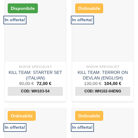
Disponibile
Ordinabile
In offerta!
In offerta!
GIOCHI SPECIALIST
GIOCHI SPECIALIST
KILL TEAM: STARTER SET
KILL TEAM: TERROR ON
(ITALIAN)
DEVLAN (ENGLISH)
Il
Il
Il
Il
90,00
€
72,00
€
130,00
€
104,00
€
prezzo
prezzo
prezzo
prezzo
COD: WH103-54
originale
attuale
COD: WH102-04ENG
originale
attuale
era:
è:
era:
è:
90,00 €.
72,00 €.
130,00 €.
104,00 €
Ordinabile
Ordinabile
In offerta!
In offerta!