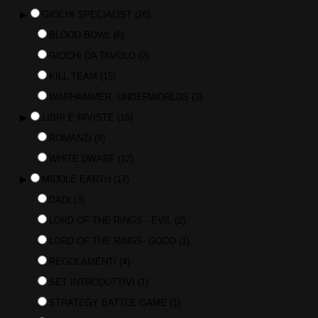
▶
GIOCHI SPECIALIST
(26)
BLOOD BOWL
(6)
GIOCHI DA TAVOLO
(2)
KILL TEAM
(15)
WARHAMMER: UNDERWORLDS
(3)
▶
LIBRI E RIVISTE
(16)
ROMANZI
(4)
WHITE DWARF
(12)
▶
MIDDLE EARTH
(17)
DADI
(3)
LORD OF THE RINGS - EVIL
(2)
LORD OF THE RINGS- GOOD
(1)
REGOLAMENTI
(4)
SET INTRODUTTIVI
(1)
STRATEGY BATTLE GAME
(1)