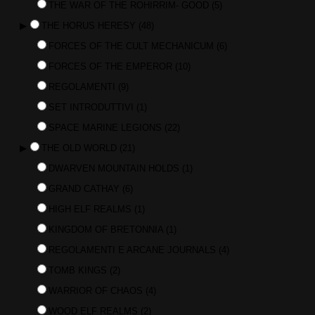
THE WAR OF THE ROHIRRIM- GOOD
(5)
▶
THE HORUS HERESY
(48)
FORCES OF THE CULT MECHANICUM
(6)
FORCES OF THE EMPEROR
(10)
REGOLAMENTI
(9)
SET INTRODUTTIVI
(1)
SPACE MARINE LEGIONS
(22)
▶
THE OLD WORLD
(21)
DWARVEN MOUNTAIN HOLDS
(1)
GRAND CATHAY
(6)
HIGH ELF REALMS
(1)
KINGDOM OF BRETONNIA
(1)
REGOLAMENTI E ARCANE JOURNALS
(4)
TOMB KINGS
(2)
WARRIOR OF CHAOS
(4)
WOOD ELF REALMS
(2)