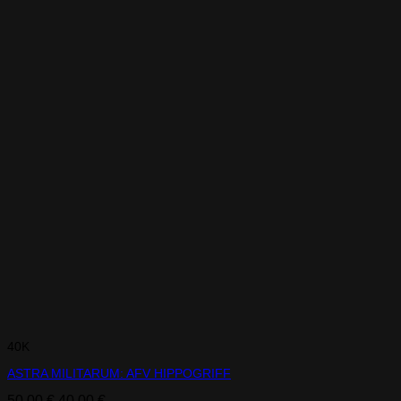
40K
ASTRA MILITARUM: AFV HIPPOGRIFF
Il
Il
50,00
€
40,00
€