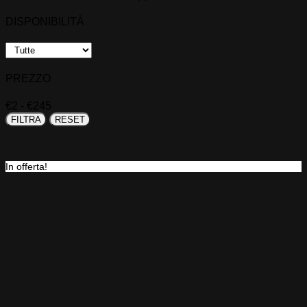
DISPONIBILITÀ
PREZZO
€
2
- €
245
FILTRA
RESET
In offerta!