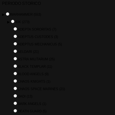
PERIODO STORICO
▶
WARHAMMER
(553)
▶
40K
(273)
ADEPTA SORORITAS
(7)
ADEPTUS CUSTODES
(3)
ADEPTUS MECHANICUS
(5)
AELDARI
(21)
ASTRA MILITARUM
(25)
BLACK TEMPLAR
(11)
BLOOD ANGELS
(9)
CHAOS KNIGHTS
(1)
CHAOS SPACE MARINES
(21)
DADI
(13)
DARK ANGELS
(1)
DEATH GUARD
(5)