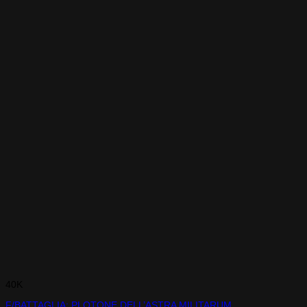
40K
F/BATTAGLIA: PLOTONE DELL’ASTRA MILITARUM