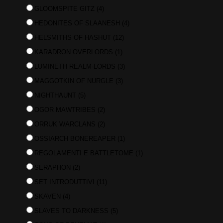
GLOOMSPITE GITZ
(4)
HEDONITES OF SLAANESH
(4)
HELSMITHS OF HASHUT
(12)
KARADRON OVERLORDS
(1)
LUMINETH REALM-LORDS
(3)
MAGGOTKIN OF NURGLE
(3)
NIGHTHAUNT
(5)
OGOR MAWTRIBES
(2)
ORRUK WARCLANS
(2)
OSSIARCH BONEREAPER
(1)
REGOLAMENTI E BATTLETOME
(1)
SERAPHON
(2)
SET INTRODUTTIVI
(11)
SKAVEN
(4)
SLAVES TO DARKNESS
(5)