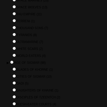
SPACE MARINES
(25)
SPACE WOLVES
(13)
TAU EMPIRE
(11)
TERRENI
(1)
THOUSAND SONS
(7)
TYRANIDS
(8)
ULTRAMARINE
(7)
WHITE SCARS
(2)
WORLD EATERS
(4)
▶
AGE OF SIGMAR
(98)
BLADES OF KHORNE
(1)
CITIES OF SIGMAR
(10)
DADI
(5)
DAUGHTERS OF KHAINE
(1)
DISCIPLES OF TZEENTCH
(2)
FLESH-EATER COURTS
(4)