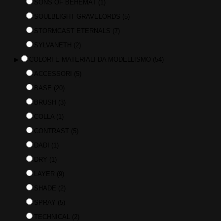
SONS OF BEHEMAT
(1)
SOULBLIGHT GRAVELORDS
(5)
STORMCAST ETERNALS
(7)
SYLVANETH
(2)
▶
COLORI E MATERIALI DA MODELLISMO
(54)
ACCESSORI
(5)
BASE
(20)
BRUSH
(3)
COLLA
(1)
CONTRAST
(5)
DADI
(1)
DRY
(1)
LAYER
(9)
SHADE
(2)
SPRAY
(5)
TECHNICAL
(2)