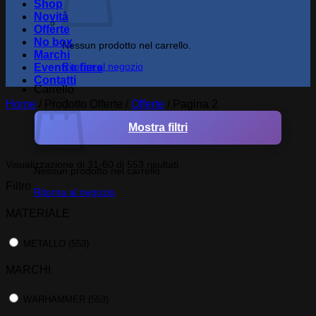
Shop
Novità
Offerte
No box
Nessun prodotto nel carrello.
Marchi
Ritorna al negozio
Eventi e fiere
Contatti
Carrello
Home
/
Prodotto Offerte
/
Offerte
/
Pagina 2
Mostra filtri
Visualizzazione di 31-60 di 553 risultati
Nessun prodotto nel carrello.
Filtro
Ritorna al negozio
MATERIALE
METALLO
(553)
MARCHI
WARHAMMER
(553)