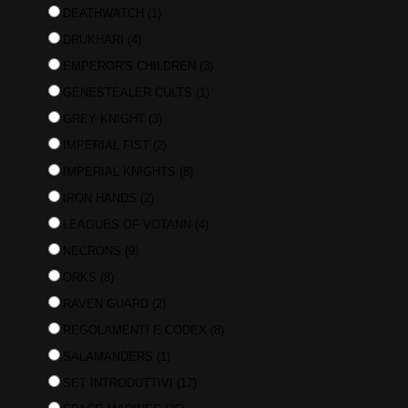
DEATHWATCH
(1)
DRUKHARI
(4)
EMPEROR'S CHILDREN
(3)
GENESTEALER CULTS
(1)
GREY KNIGHT
(3)
IMPERIAL FIST
(2)
IMPERIAL KNIGHTS
(8)
IRON HANDS
(2)
LEAGUES OF VOTANN
(4)
NECRONS
(9)
ORKS
(8)
RAVEN GUARD
(2)
REGOLAMENTI E CODEX
(8)
SALAMANDERS
(1)
SET INTRODUTTIVI
(17)