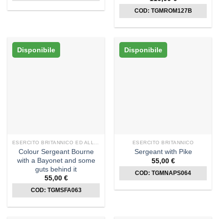
COD: TGMROM127B
Disponibile
Disponibile
ESERCITO BRITANNICO ED ALLEATI
ESERCITO BRITANNICO
Colour Sergeant Bourne
Sergeant with Pike
with a Bayonet and some
55,00
€
guts behind it
COD: TGMNAPS064
55,00
€
COD: TGMSFA063