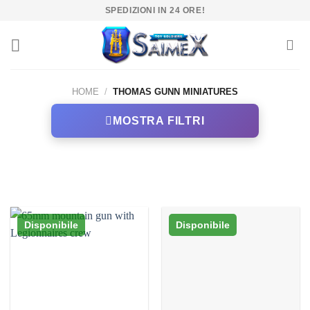
Salta
SPEDIZIONI IN 24 ORE!
ai
contenuti
HOME
/
THOMAS GUNN MINIATURES
MOSTRA FILTRI
Disponibile
Disponibile