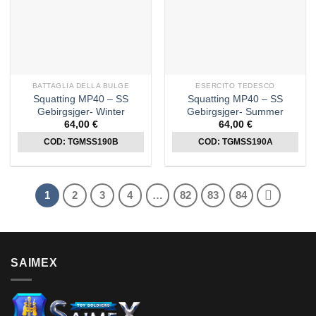
BATTAGLIA DELLA BULGE
ESERCITO TEDESCO
Squatting MP40 – SS
Squatting MP40 – SS
Gebirgsjger- Winter
Gebirgsjger- Summer
64,00
€
64,00
€
COD: TGMSS190B
COD: TGMSS190A
1
2
3
4
…
82
83
84
SAIMEX