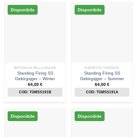
Disponibile
Disponibile
BATTAGLIA DELLA BULGE
ESERCITO TEDESCO
Standing Firing SS
Standing Firing SS
Gebirgsjger – Winter
Gebirgsjger – Summer
64,00
€
64,00
€
COD: TGMSS191B
COD: TGMSS191A
Disponibile
Disponibile