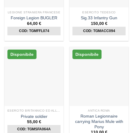
LEGIONE STRANIERA FRANCESE
ESERCITO TEDESCO
Foreign Legion BUGLER
Sig.33 Infantry Gun
64,00
€
150,00
€
COD: TGMFFL074
COD: TGMACC094
Disponibile
Disponibile
ESERCITO BRITANNICO ED ALLEATI
ANTICA ROMA
Roman Legionnaire
Private soldier
carrying Marius Mule with
55,00
€
Pony
COD: TGMSFA064A
110,00
€