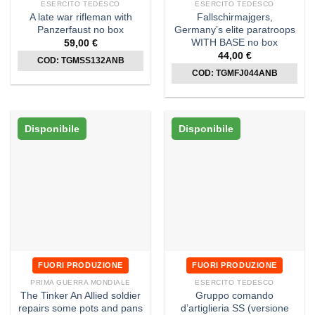
ESERCITO TEDESCO
ESERCITO TEDESCO
A late war rifleman with
Fallschirmajgers,
Panzerfaust no box
Germany’s elite paratroops
WITH BASE no box
59,00
€
44,00
€
COD: TGMSS132ANB
COD: TGMFJ044ANB
Disponibile
Disponibile
FUORI PRODUZIONE
FUORI PRODUZIONE
PRIMA GUERRA MONDIALE
ESERCITO TEDESCO
The Tinker An Allied soldier
Gruppo comando
repairs some pots and pans
d’artiglieria SS (versione