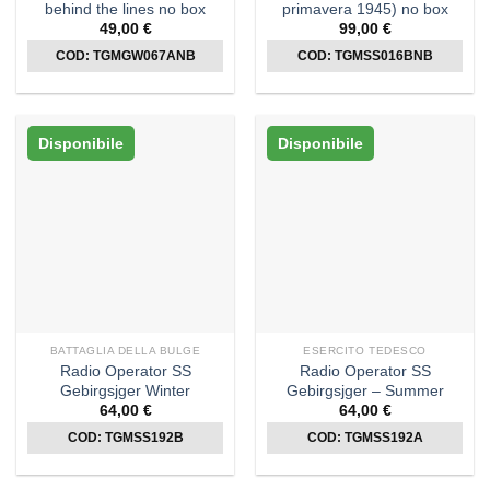
behind the lines no box
primavera 1945) no box
49,00
€
99,00
€
COD: TGMGW067ANB
COD: TGMSS016BNB
Disponibile
Disponibile
BATTAGLIA DELLA BULGE
ESERCITO TEDESCO
Radio Operator SS
Radio Operator SS
Gebirgsjger Winter
Gebirgsjger – Summer
64,00
€
64,00
€
COD: TGMSS192B
COD: TGMSS192A